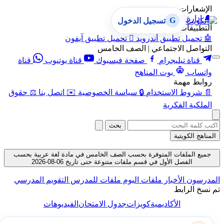
الإشعارات
🔔
إدارة الإشعارات
G
تسجيل الدخول
التطبيقات
🤖
تحميل تطبيق أندرويد

تحميل تطبيق آيفون
التواصل الاجتماعي | الصف الخامس
قناة تيليجرام
صفحة فيسبوك
قناة يوتيوب
قناة
واتساب
بوت المناهج
روابط مهمة
📄
شروط الاستخدام
🔒
سياسة الخصوصية
✉️
اتصل بنا
⚖️
حقوق
الملكية الفكرية
بحث
المناهج الكويتية
جميع الملفات المتوفرة بحسب الصف الخامس في مادة لغة عربية بحسب
الفصل الأول في قسم ملفات متنوعة حتى تاريخ 06-08-2026
المدرسون
الأخبار
ملفات اليوم
ملفات للمدرس
التقويم المدرسي
تم نسخ الرابط
الأكاديمية
كويزات
جدول الامتحان
الفيديوهات