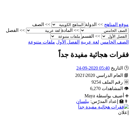
موقع المناهج
>>
الدولة
>>
الصف
>>
المادة
>>
الفصل
>>
القسم
الصف الخامس
لغة عربية
الفصل الأول
ملفات متنوعة
فقرات هجائية مفيدة جداً
🕒
التاريخ
05:40 2020-09-24
📘
العام الدراسي
2020\2021
🆔
رقم الملف
9254
👁
المشاهدات
6,270
➕
أضيف بواسطة
Maya
👨‍🏫
إعداد المدرّس:
بيلسان
إعلان