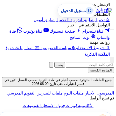
الإشعارات
🔔
إدارة الإشعارات
G
تسجيل الدخول
التطبيقات
🤖
تحميل تطبيق أندرويد

تحميل تطبيق آيفون
التواصل الاجتماعي | أخبار
قناة تيليجرام
صفحة فيسبوك
قناة يوتيوب
قناة
واتساب
بوت المناهج
روابط مهمة
📄
شروط الاستخدام
🔒
سياسة الخصوصية
✉️
اتصل بنا
⚖️
حقوق
الملكية الفكرية
بحث
المناهج الكويتية
جميع الملفات المتوفرة بحسب أخبار في مادة التربية بحسب الفصل الأول في
قسم اختبارات حتى تاريخ 09-08-2026
المدرسون
الأخبار
ملفات اليوم
ملفات للمدرس
التقويم المدرسي
تم نسخ الرابط
الأكاديمية
كويزات
جدول الامتحان
الفيديوهات