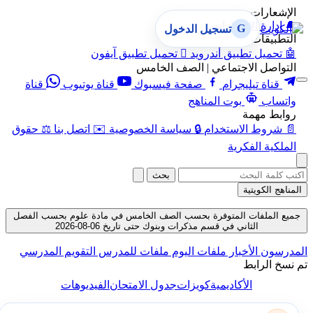
الإشعارات
🔔
إدارة الإشعارات
G
تسجيل الدخول
التطبيقات
🤖
تحميل تطبيق أندرويد

تحميل تطبيق آيفون
التواصل الاجتماعي | الصف الخامس
قناة تيليجرام
صفحة فيسبوك
قناة يوتيوب
قناة
واتساب
بوت المناهج
روابط مهمة
📄
شروط الاستخدام
🔒
سياسة الخصوصية
✉️
اتصل بنا
⚖️
حقوق
الملكية الفكرية
بحث
المناهج الكويتية
جميع الملفات المتوفرة بحسب الصف الخامس في مادة علوم بحسب الفصل
الثاني في قسم مذكرات وبنوك حتى تاريخ 06-08-2026
المدرسون
الأخبار
ملفات اليوم
ملفات للمدرس
التقويم المدرسي
تم نسخ الرابط
الأكاديمية
كويزات
جدول الامتحان
الفيديوهات