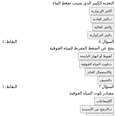
التغذية الكبير الذي يسبب ضغط الماء
أ
البئر الإرتوازية
ب
البئر العادية
ج
البئر العالية
د
البئر التركوازية
السؤال 6
النقاط: 1
ينتج عن الضغط المفرط للمياه الجوفية
أ
هبوط أو انهيار اليابسة
ب
تلوث المياه الجوفية
ج
الاستعمال الجائر
د
الخسف
السؤال 7
النقاط: 1
مصادر تلوث المياه الجوفية
أ
الإشعاعات
ب
الرشح من الأسمدة