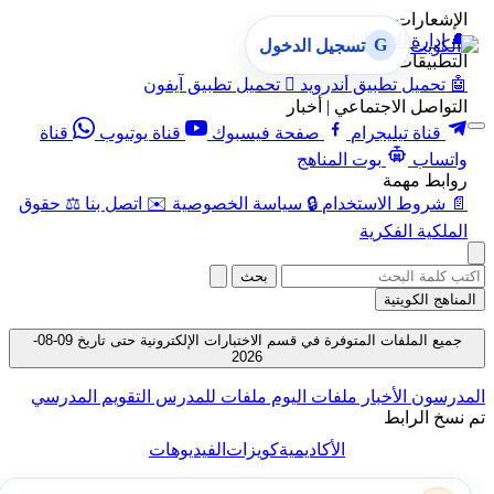
الإشعارات
🔔
إدارة الإشعارات
G
تسجيل الدخول
التطبيقات
🤖
تحميل تطبيق أندرويد

تحميل تطبيق آيفون
التواصل الاجتماعي | أخبار
قناة تيليجرام
صفحة فيسبوك
قناة يوتيوب
قناة
واتساب
بوت المناهج
روابط مهمة
📄
شروط الاستخدام
🔒
سياسة الخصوصية
✉️
اتصل بنا
⚖️
حقوق
الملكية الفكرية
بحث
المناهج الكويتية
جميع الملفات المتوفرة في قسم الاختبارات الإلكترونية حتى تاريخ 09-08-
2026
المدرسون
الأخبار
ملفات اليوم
ملفات للمدرس
التقويم المدرسي
تم نسخ الرابط
الأكاديمية
كويزات
الفيديوهات