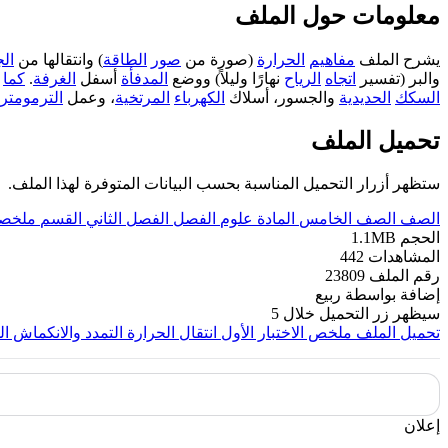
معلومات حول الملف
يشرح الملف
مفاهيم
الحرارة
(صورة من
صور
الطاقة
) وانتقالها من
ال
والبر (تفسير
اتجاه
الرياح
نهارًا وليلاً) ووضع
المدفأة
أسفل
الغرفة
.
كما
ي
السكك
الحديدية
والجسور، أسلاك
الكهرباء
المرتخية
، وعمل
الترمومتر
تحميل الملف
ستظهر أزرار التحميل المناسبة بحسب البيانات المتوفرة لهذا الملف.
الصف
الصف الخامس
المادة
علوم
الفصل
الفصل الثاني
القسم
ملخصا
الحجم
1.1MB
المشاهدات
442
رقم الملف
23809
إضافة بواسطة
ربيع
سيظهر زر التحميل خلال
5
تحميل الملف
ملخص الاختبار الأول انتقال الحرارة التمدد والانكماش ا
إعلان