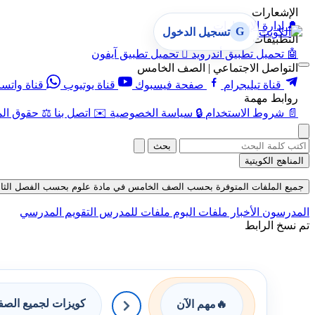
الإشعارات
🔔
إدارة الإشعارات
G
تسجيل الدخول
التطبيقات
🤖
تحميل تطبيق أندرويد

تحميل تطبيق آيفون
التواصل الاجتماعي | الصف الخامس
قناة تيليجرام
صفحة فيسبوك
قناة يوتيوب
قناة واتس
روابط مهمة
📄
شروط الاستخدام
🔒
سياسة الخصوصية
✉️
اتصل بنا
⚖️
حقوق الم
بحث
المناهج الكويتية
جميع الملفات المتوفرة بحسب الصف الخامس في مادة علوم بحسب الفصل الثاني في قس
المدرسون
الأخبار
ملفات اليوم
ملفات للمدرس
التقويم المدرسي
تم نسخ الرابط
كويزات لجميع الص
🔥
مهم الآن