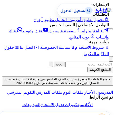
الإشعارات
🔔
إدارة الإشعارات
G
تسجيل الدخول
التطبيقات
🤖
تحميل تطبيق أندرويد

تحميل تطبيق آيفون
التواصل الاجتماعي | الصف الخامس
قناة تيليجرام
صفحة فيسبوك
قناة يوتيوب
قناة
واتساب
بوت المناهج
روابط مهمة
📄
شروط الاستخدام
🔒
سياسة الخصوصية
✉️
اتصل بنا
⚖️
حقوق
الملكية الفكرية
بحث
المناهج الكويتية
جميع الملفات المتوفرة بحسب الصف الخامس في مادة لغة انجليزية بحسب
الفصل الأول في قسم ملفات متنوعة حتى تاريخ 09-08-2026
المدرسون
الأخبار
ملفات اليوم
ملفات للمدرس
التقويم المدرسي
تم نسخ الرابط
الأكاديمية
كويزات
جدول الامتحان
الفيديوهات