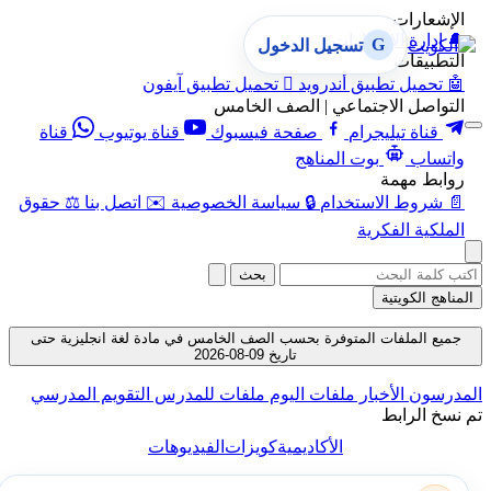
الإشعارات
🔔
إدارة الإشعارات
G
تسجيل الدخول
التطبيقات
🤖
تحميل تطبيق أندرويد

تحميل تطبيق آيفون
التواصل الاجتماعي | الصف الخامس
قناة تيليجرام
صفحة فيسبوك
قناة يوتيوب
قناة
واتساب
بوت المناهج
روابط مهمة
📄
شروط الاستخدام
🔒
سياسة الخصوصية
✉️
اتصل بنا
⚖️
حقوق
الملكية الفكرية
بحث
المناهج الكويتية
جميع الملفات المتوفرة بحسب الصف الخامس في مادة لغة انجليزية حتى
تاريخ 09-08-2026
المدرسون
الأخبار
ملفات اليوم
ملفات للمدرس
التقويم المدرسي
تم نسخ الرابط
الأكاديمية
كويزات
الفيديوهات