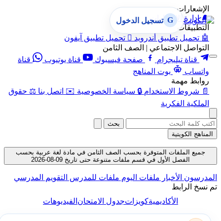
الإشعارات
🔔
إدارة الإشعارات
G
تسجيل الدخول
التطبيقات
🤖
تحميل تطبيق أندرويد

تحميل تطبيق آيفون
التواصل الاجتماعي | الصف الثامن
قناة تيليجرام
صفحة فيسبوك
قناة يوتيوب
قناة
واتساب
بوت المناهج
روابط مهمة
📄
شروط الاستخدام
🔒
سياسة الخصوصية
✉️
اتصل بنا
⚖️
حقوق
الملكية الفكرية
بحث
المناهج الكويتية
جميع الملفات المتوفرة بحسب الصف الثامن في مادة لغة عربية بحسب
الفصل الأول في قسم ملفات متنوعة حتى تاريخ 09-08-2026
المدرسون
الأخبار
ملفات اليوم
ملفات للمدرس
التقويم المدرسي
تم نسخ الرابط
الأكاديمية
كويزات
جدول الامتحان
الفيديوهات