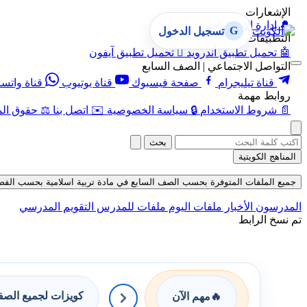
الإشعارات
🔔
إدارة الإشعارات
G
تسجيل الدخول
التطبيقات
🤖
تحميل تطبيق أندرويد

تحميل تطبيق آيفون
التواصل الاجتماعي | الصف السابع
قناة تيليجرام
صفحة فيسبوك
قناة يوتيوب
قناة واتس
روابط مهمة
📄
شروط الاستخدام
🔒
سياسة الخصوصية
✉️
اتصل بنا
⚖️
حقوق الم
بحث
المناهج الكويتية
جميع الملفات المتوفرة بحسب الصف السابع في مادة تربية اسلامية بحسب الفصل الأول
المدرسون
الأخبار
ملفات اليوم
ملفات للمدرس
التقويم المدرسي
تم نسخ الرابط
كويزات لجميع الص
🔥
مهم الآن