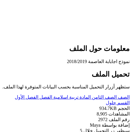
علومات حول الملف
وذج اجابابة العاصمة 2018/2019
حميل الملف
تظهر أزرار التحميل المناسبة بحسب البيانات المتوفرة لهذا الملف.
لصف
الصف الثامن
المادة
تربية اسلامية
الفصل
الفصل الأول
لقسم
حلول
لحجم
934.7KB
لمشاهدات
8,905
قم الملف
2972
ضافة بواسطة
Maya
يظهر زر التحميل خلال
5