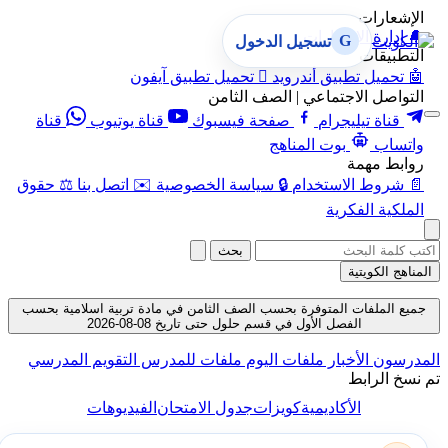
الإشعارات
🔔
إدارة الإشعارات
G
تسجيل الدخول
التطبيقات
🤖
تحميل تطبيق أندرويد

تحميل تطبيق آيفون
التواصل الاجتماعي | الصف الثامن
قناة تيليجرام
صفحة فيسبوك
قناة يوتيوب
قناة
واتساب
بوت المناهج
روابط مهمة
📄
شروط الاستخدام
🔒
سياسة الخصوصية
✉️
اتصل بنا
⚖️
حقوق
الملكية الفكرية
بحث
المناهج الكويتية
جميع الملفات المتوفرة بحسب الصف الثامن في مادة تربية اسلامية بحسب
الفصل الأول في قسم حلول حتى تاريخ 08-08-2026
لمدرسون
الأخبار
ملفات اليوم
ملفات للمدرس
التقويم المدرسي
م نسخ الرابط
الأكاديمية
كويزات
جدول الامتحان
الفيديوهات