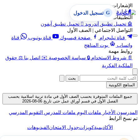
الإشعارات
🔔
إدارة الإشعارات
G
تسجيل الدخول
التطبيقات
🤖
تحميل تطبيق أندرويد

تحميل تطبيق آيفون
التواصل الاجتماعي | الصف الأول
قناة تيليجرام
صفحة فيسبوك
قناة يوتيوب
قناة
واتساب
بوت المناهج
روابط مهمة
📄
شروط الاستخدام
🔒
سياسة الخصوصية
✉️
اتصل بنا
⚖️
حقوق
الملكية الفكرية
بحث
المناهج الكويتية
جميع الملفات المتوفرة بحسب الصف الأول في مادة تربية اسلامية بحسب
الفصل الأول في قسم أوراق عمل حتى تاريخ 06-08-2026
المدرسون
الأخبار
ملفات اليوم
ملفات للمدرس
التقويم المدرسي
تم نسخ الرابط
الأكاديمية
كويزات
جدول الامتحان
الفيديوهات