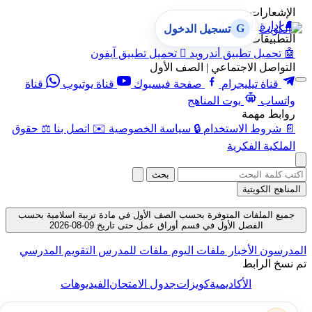
الإشعارات
🔔
إدارة الإشعارات
G
تسجيل الدخول
التطبيقات
🤖
تحميل تطبيق أندرويد

تحميل تطبيق آيفون
التواصل الاجتماعي | الصف الأول
قناة تيليجرام
صفحة فيسبوك
قناة يوتيوب
قناة
واتساب
بوت المناهج
روابط مهمة
📄
شروط الاستخدام
🔒
سياسة الخصوصية
✉️
اتصل بنا
⚖️
حقوق
الملكية الفكرية
بحث
المناهج الكويتية
جميع الملفات المتوفرة بحسب الصف الأول في مادة تربية اسلامية بحسب
الفصل الأول في قسم أوراق عمل حتى تاريخ 09-08-2026
المدرسون
الأخبار
ملفات اليوم
ملفات للمدرس
التقويم المدرسي
تم نسخ الرابط
الأكاديمية
كويزات
جدول الامتحان
الفيديوهات