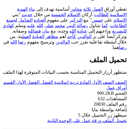
تغطي أوراق
العمل
ثلاثة
محاور
أساسية تهدف إلى
بناء
الهوية
الإسلامية
للطالب
: أركان
الإسلام
الخمسة
من خلال
حديث
"بني
الإسلام
على
خمس
" مع
التركيز
على مفهوم
العبادة
الشامل
لجميع
الطاعات
.
كما
تتناول
رسالة
النبي
محمد
صلى
الله
عليه
وسلم
كهادي
للبشرية
وداعيهم إلى
عبادة
الله
وحده، مع
بيان
فضائله
وصفاته.
وتركز أيضاً على بر
الوالدين
كأحد
أهم
مظاهر
العبادة
العمل
ية، من
خلال أنشطة تفاعلية تعزز حب
الوالدين
وترسيخ مفهوم
رضا
الله
في
رضا
هما.
تحميل الملف
ستظهر أزرار التحميل المناسبة بحسب البيانات المتوفرة لهذا الملف.
الصف
الصف الأول
المادة
تربية اسلامية
الفصل
الفصل الأول
القسم
أوراق عمل
الحجم
990.2KB
المشاهدات
632
رقم الملف
20830
إضافة بواسطة
مايا
سيظهر زر التحميل خلال
5
تحميل الملف
ورقة عمل على الوحدة الثانية