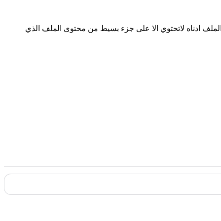
ات جديد لعام 2019عدد اوراق هذا الملف 102من الاوراق مع العلم ان صور الملف ادناه لاتحتوي الا على جزء بسيط من محتوى الملف الذي