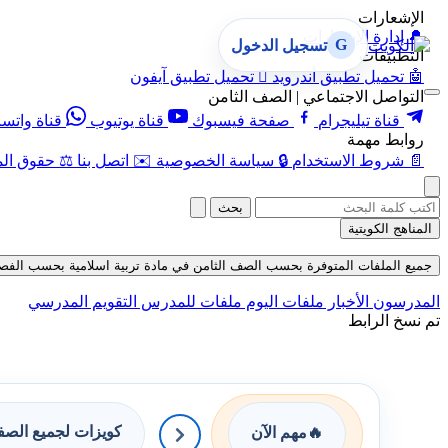
الإشعارات
🔔
إدارة الإشعارات
G
تسجيل الدخول
التطبيقات
🤖
تحميل تطبيق أندرويد

تحميل تطبيق آيفون
التواصل الاجتماعي | الصف الثامن
قناة تيليجرام
صفحة فيسبوك
قناة يوتيوب
قناة واتس
روابط مهمة
📄
شروط الاستخدام
🔒
سياسة الخصوصية
✉️
اتصل بنا
⚖️
حقوق الم
بحث
المناهج الكويتية
جميع الملفات المتوفرة بحسب الصف الثامن في مادة تربية اسلامية بحسب الفصل الأول
المدرسون
الأخبار
ملفات اليوم
ملفات للمدرس
التقويم المدرسي
تم نسخ الرابط
كويزات لجميع الص
🔥
مهم الآن