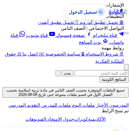
الإشعارات
🔔
إدارة الإشعارات
G
تسجيل الدخول
التطبيقات
🤖
تحميل تطبيق أندرويد

تحميل تطبيق آيفون
التواصل الاجتماعي | الصف الثامن
قناة تيليجرام
صفحة فيسبوك
قناة يوتيوب
قناة
واتساب
بوت المناهج
روابط مهمة
📄
شروط الاستخدام
🔒
سياسة الخصوصية
✉️
اتصل بنا
⚖️
حقوق
الملكية الفكرية
بحث
المناهج الكويتية
جميع الملفات المتوفرة بحسب الصف الثامن في مادة تربية اسلامية بحسب
الفصل الأول في قسم ملفات متنوعة حتى تاريخ 09-08-2026
لمدرسون
الأخبار
ملفات اليوم
ملفات للمدرس
التقويم المدرسي
م نسخ الرابط
الأكاديمية
كويزات
جدول الامتحان
الفيديوهات