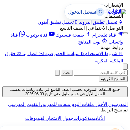
الإشعارات
🔔
إدارة الإشعارات
G
تسجيل الدخول
التطبيقات
🤖
تحميل تطبيق أندرويد

تحميل تطبيق آيفون
التواصل الاجتماعي | الصف التاسع
قناة تيليجرام
صفحة فيسبوك
قناة يوتيوب
قناة
واتساب
بوت المناهج
روابط مهمة
📄
شروط الاستخدام
🔒
سياسة الخصوصية
✉️
اتصل بنا
⚖️
حقوق
الملكية الفكرية
بحث
المناهج الكويتية
جميع الملفات المتوفرة بحسب الصف التاسع في مادة رياضيات بحسب
الفصل الأول في قسم حلول حتى تاريخ 09-08-2026
المدرسون
الأخبار
ملفات اليوم
ملفات للمدرس
التقويم المدرسي
تم نسخ الرابط
الأكاديمية
كويزات
جدول الامتحان
الفيديوهات