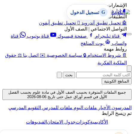
الإشعارات
🔔
إدارة الإشعارات
G
تسجيل الدخول
التطبيقات
🤖
تحميل تطبيق أندرويد

تحميل تطبيق آيفون
التواصل الاجتماعي | الصف الأول
قناة تيليجرام
صفحة فيسبوك
قناة يوتيوب
قناة
واتساب
بوت المناهج
روابط مهمة
📄
شروط الاستخدام
🔒
سياسة الخصوصية
✉️
اتصل بنا
⚖️
حقوق
الملكية الفكرية
بحث
المناهج الكويتية
جميع الملفات المتوفرة بحسب الصف الأول في مادة علوم بحسب الفصل
الأول في قسم أوراق عمل حتى تاريخ 06-08-2026
المدرسون
الأخبار
ملفات اليوم
ملفات للمدرس
التقويم المدرسي
تم نسخ الرابط
الأكاديمية
كويزات
جدول الامتحان
الفيديوهات