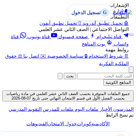
الإشعارات
🔔
إدارة الإشعارات
G
تسجيل الدخول
التطبيقات
🤖
تحميل تطبيق أندرويد

تحميل تطبيق آيفون
التواصل الاجتماعي | الصف الثاني عشر العلمي
قناة تيليجرام
صفحة فيسبوك
قناة يوتيوب
قناة
واتساب
بوت المناهج
روابط مهمة
📄
شروط الاستخدام
🔒
سياسة الخصوصية
✉️
اتصل بنا
⚖️
حقوق
الملكية الفكرية
بحث
المناهج الكويتية
جميع الملفات المتوفرة بحسب الصف الثاني عشر العلمي في مادة رياضيات
بحسب الفصل الأول في قسم الامتحان النهائي حتى تاريخ 07-08-2026
المدرسون
الأخبار
ملفات اليوم
ملفات للمدرس
التقويم المدرسي
تم نسخ الرابط
الأكاديمية
كويزات
جدول الامتحان
الفيديوهات