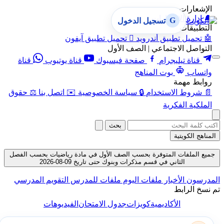
الإشعارات
🔔
إدارة الإشعارات
G
تسجيل الدخول
التطبيقات
🤖
تحميل تطبيق أندرويد

تحميل تطبيق آيفون
التواصل الاجتماعي | الصف الأول
قناة تيليجرام
صفحة فيسبوك
قناة يوتيوب
قناة
واتساب
بوت المناهج
روابط مهمة
📄
شروط الاستخدام
🔒
سياسة الخصوصية
✉️
اتصل بنا
⚖️
حقوق
الملكية الفكرية
بحث
المناهج الكويتية
جميع الملفات المتوفرة بحسب الصف الأول في مادة رياضيات بحسب الفصل
الثاني في قسم مذكرات وبنوك حتى تاريخ 09-08-2026
المدرسون
الأخبار
ملفات اليوم
ملفات للمدرس
التقويم المدرسي
تم نسخ الرابط
الأكاديمية
كويزات
جدول الامتحان
الفيديوهات