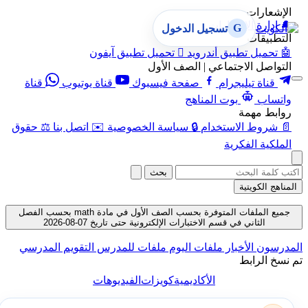
الإشعارات
🔔
إدارة الإشعارات
G
تسجيل الدخول
التطبيقات
🤖
تحميل تطبيق أندرويد

تحميل تطبيق آيفون
التواصل الاجتماعي | الصف الأول
قناة تيليجرام
صفحة فيسبوك
قناة يوتيوب
قناة
واتساب
بوت المناهج
روابط مهمة
📄
شروط الاستخدام
🔒
سياسة الخصوصية
✉️
اتصل بنا
⚖️
حقوق
الملكية الفكرية
بحث
المناهج الكويتية
جميع الملفات المتوفرة بحسب الصف الأول في مادة math بحسب الفصل
الثاني في قسم الاختبارات الإلكترونية حتى تاريخ 07-08-2026
المدرسون
الأخبار
ملفات اليوم
ملفات للمدرس
التقويم المدرسي
تم نسخ الرابط
الأكاديمية
كويزات
الفيديوهات