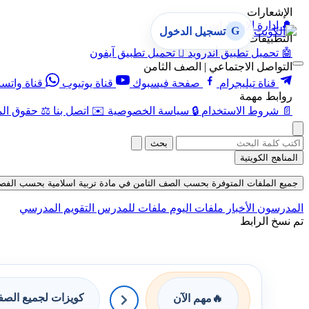
الإشعارات
🔔
إدارة الإشعارات
G
تسجيل الدخول
التطبيقات
🤖
تحميل تطبيق أندرويد

تحميل تطبيق آيفون
التواصل الاجتماعي | الصف الثامن
قناة تيليجرام
صفحة فيسبوك
قناة يوتيوب
قناة واتس
روابط مهمة
📄
شروط الاستخدام
🔒
سياسة الخصوصية
✉️
اتصل بنا
⚖️
حقوق الم
بحث
المناهج الكويتية
جميع الملفات المتوفرة بحسب الصف الثامن في مادة تربية اسلامية بحسب الفصل الأول
المدرسون
الأخبار
ملفات اليوم
ملفات للمدرس
التقويم المدرسي
تم نسخ الرابط
كويزات لجميع الص
🔥
مهم الآن