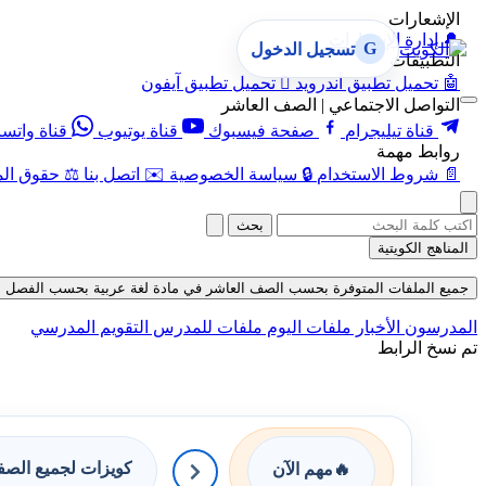
الإشعارات
🔔
إدارة الإشعارات
G
تسجيل الدخول
التطبيقات
🤖
تحميل تطبيق أندرويد

تحميل تطبيق آيفون
التواصل الاجتماعي | الصف العاشر
قناة تيليجرام
صفحة فيسبوك
قناة يوتيوب
قناة واتس
روابط مهمة
📄
شروط الاستخدام
🔒
سياسة الخصوصية
✉️
اتصل بنا
⚖️
حقوق الم
بحث
المناهج الكويتية
جميع الملفات المتوفرة بحسب الصف العاشر في مادة لغة عربية بحسب الفصل الأول في ق
المدرسون
الأخبار
ملفات اليوم
ملفات للمدرس
التقويم المدرسي
تم نسخ الرابط
كويزات لجميع الص
🔥
مهم الآن