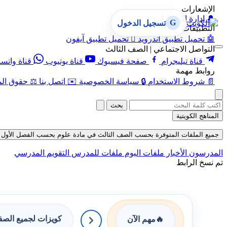
الإشعارات
🔔
إدارة الإشعارات
G
تسجيل الدخول
التطبيقات
🤖
تحميل تطبيق أندرويد

تحميل تطبيق آيفون
التواصل الاجتماعي | الصف الثالث
قناة تيليجرام
صفحة فيسبوك
قناة يوتيوب
قناة واتس
روابط مهمة
📄
شروط الاستخدام
🔒
سياسة الخصوصية
✉️
اتصل بنا
⚖️
حقوق الم
بحث
المناهج الكويتية
جميع الملفات المتوفرة بحسب الصف الثالث في مادة علوم بحسب الفصل الأول في قسم 
المدرسون
الأخبار
ملفات اليوم
ملفات للمدرس
التقويم المدرسي
تم نسخ الرابط
كويزات لجميع الص
🔥
مهم الآن