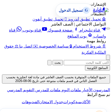
الإشعارات
🔔
إدارة الإشعارات
G
تسجيل الدخول
التطبيقات
🤖
تحميل تطبيق أندرويد

تحميل تطبيق آيفون
التواصل الاجتماعي | الصف العاشر
قناة تيليجرام
صفحة فيسبوك
قناة يوتيوب
قناة
واتساب
بوت المناهج
روابط مهمة
📄
شروط الاستخدام
🔒
سياسة الخصوصية
✉️
اتصل بنا
⚖️
حقوق
الملكية الفكرية
بحث
المناهج الكويتية
جميع الملفات المتوفرة بحسب الصف العاشر في مادة لغة انجليزية بحسب
الفصل الثاني في قسم ملفات متنوعة حتى تاريخ 06-08-2026
المدرسون
الأخبار
ملفات اليوم
ملفات للمدرس
التقويم المدرسي
تم نسخ الرابط
الأكاديمية
كويزات
جدول الامتحان
الفيديوهات