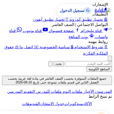
الإشعارات
🔔
إدارة الإشعارات
G
تسجيل الدخول
التطبيقات
🤖
تحميل تطبيق أندرويد

تحميل تطبيق آيفون
التواصل الاجتماعي | الصف العاشر
قناة تيليجرام
صفحة فيسبوك
قناة يوتيوب
قناة
واتساب
بوت المناهج
روابط مهمة
📄
شروط الاستخدام
🔒
سياسة الخصوصية
✉️
اتصل بنا
⚖️
حقوق
الملكية الفكرية
بحث
المناهج الكويتية
جميع الملفات المتوفرة بحسب الصف العاشر في مادة لغة عربية بحسب
الفصل الثاني في قسم ملفات متنوعة حتى تاريخ 10-08-2026
المدرسون
الأخبار
ملفات اليوم
ملفات للمدرس
التقويم المدرسي
تم نسخ الرابط
الأكاديمية
كويزات
جدول الامتحان
الفيديوهات