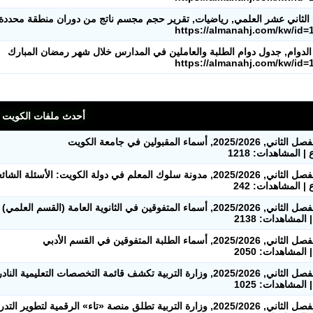
لثاني عشر العلمي, رياضيات, تقرير حجم مجسم ناتج من دوران منطقة محددة 
https://almanahj.com/kw/id=
 الدوام, جدول دوام الطلبة والعاملين في المدارس خلال شهر رمضان المبارك
https://almanahj.com/kw/id=
أحدث ملفات الكويت