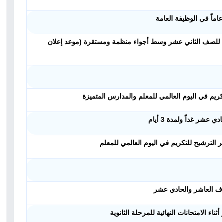
ى امتحانات الدور الأول للصف الثاني عشر وسط أجواء منظمة ومستقرة (موعد إعلان