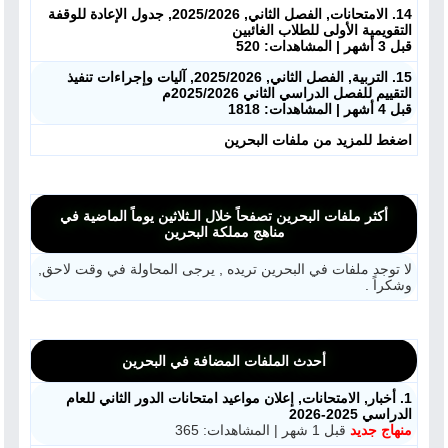
14. الامتحانات, الفصل الثاني, 2025/2026, جدول الإعادة للوقفة
التقويمية الأولى للطلاب الغائبين
ابحث عن مدرس
قبل 3 أشهر | المشاهدات: 520
15. التربية, الفصل الثاني, 2025/2026, آليات وإجراءات تنفيذ
أحدث الأخبار
التقييم للفصل الدراسي الثاني 2025/2026م
قبل 4 أشهر | المشاهدات: 1818
جميع الصفوف
اضغط للمزيد من ملفات البحرين
منصات
أكثر ملفات البحرين تصفحاً خلال الـثلاثين يوماً الماضية في
مدرسو المناهج
مناهج مملكة البحرين
لا توجد ملفات في البحرين تريده , يرجى المحاولة في وقت لاحق,
ملفات للمدرس
وشكراً .
ملفات تعليمية
أحدث الملفات المضافة في البحرين
الكتب المدرسية
1. أخبار, الامتحانات, إعلان مواعيد امتحانات الدور الثاني للعام
الدراسي 2025-2026
تسجيل دخول
منهاج جديد
قبل 1 شهر | المشاهدات: 365