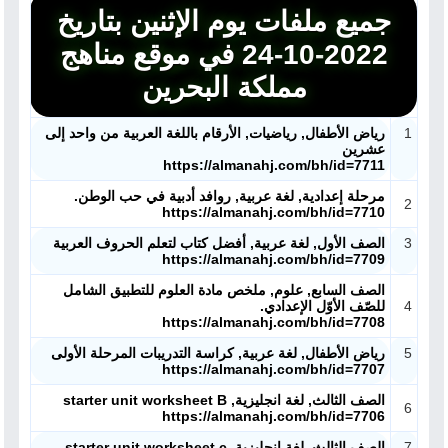
جميع ملفات يوم الإثنين بتاريخ
2022-10-24 في موقع مناهج
مملكة البحرين
1
رياض الأطفال, رياضيات, الأرقام باللغة العربية من واحد إلى
عشرين
https://almanahj.com/bh/id=7711
مرحلة إعدادية, لغة عربية, روافد أدبية في حب الوطن.
2
https://almanahj.com/bh/id=7710
3
الصف الأول, لغة عربية, أفضل كتاب لتعلم الحروف العربية
https://almanahj.com/bh/id=7709
الصف السابع, علوم, ملخص مادة العلوم للتطبيق الشامل
4
للصّف الأوّل الإعدادي.
https://almanahj.com/bh/id=7708
5
رياض الأطفال, لغة عربية, كراسة التدريبات المرحلة الأولى
https://almanahj.com/bh/id=7707
الصف الثالث, لغة انجليزية, starter unit worksheet B
6
https://almanahj.com/bh/id=7706
7
الصف الثالث, لغة انجليزية, starter unit worksheet c