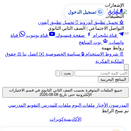
الإشعارات
🔔
إدارة الإشعارات
G
تسجيل الدخول
التطبيقات
🤖
تحميل تطبيق أندرويد

تحميل تطبيق آيفون
التواصل الاجتماعي | الصف الثاني الثانوي
قناة تيليجرام
صفحة فيسبوك
قناة يوتيوب
قناة
واتساب
بوت المناهج
روابط مهمة
📄
شروط الاستخدام
🔒
سياسة الخصوصية
✉️
اتصل بنا
⚖️
حقوق
الملكية الفكرية
بحث
المناهج البحرينية
جميع الملفات المتوفرة بحسب الصف الثاني الثانوي في قسم الاختبارات
الإلكترونية حتى تاريخ 08-08-2026
المدرسون
الأخبار
ملفات اليوم
ملفات للمدرس
التقويم المدرسي
تم نسخ الرابط
الأكاديمية
كويزات