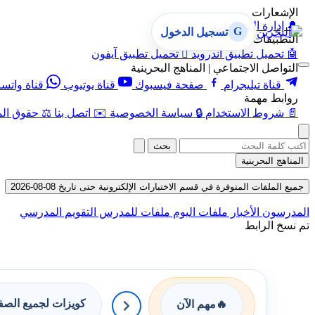
الإشعارات
🔔
إدارة الإشعارات
G
تسجيل الدخول
التطبيقات
🤖
تحميل تطبيق أندرويد

تحميل تطبيق آيفون
التواصل الاجتماعي | المناهج البحرينية
قناة تيليجرام
صفحة فيسبوك
قناة يوتيوب
قناة واتس
روابط مهمة
📄
شروط الاستخدام
🔒
سياسة الخصوصية
✉️
اتصل بنا
⚖️
حقوق الم
بحث
المناهج البحرينية
جميع الملفات المتوفرة في قسم الاختبارات الإلكترونية حتى تاريخ 08-08-2026
المدرسون
الأخبار
ملفات اليوم
ملفات للمدرس
التقويم المدرسي
تم نسخ الرابط
كويزات لجميع الص
🔥
مهم الآن