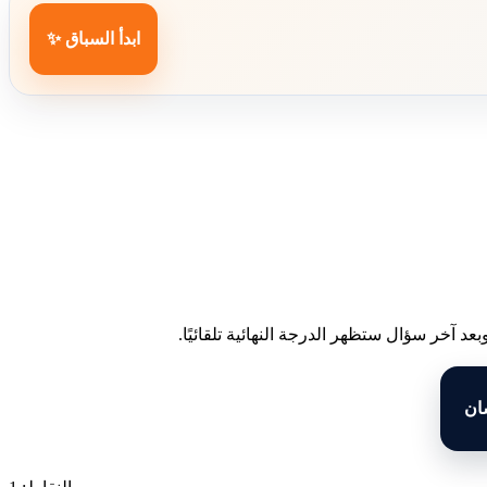
ابدأ السباق ✨
د آخر سؤال ستظهر الدرجة النهائية تلقائيًا.
سان