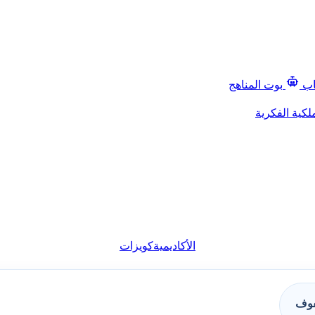
اب
بوت المناهج
لكية الفكرية
الأكاديمية
كويزات
فوف