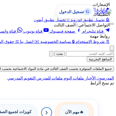
الإشعارات
🔔
إدارة الإشعارات
G
تسجيل الدخول
التطبيقات
🤖
تحميل تطبيق أندرويد

تحميل تطبيق آيفون
التواصل الاجتماعي | الصف الثالث
قناة تيليجرام
صفحة فيسبوك
قناة يوتيوب
قناة واتس
روابط مهمة
📄
شروط الاستخدام
🔒
سياسة الخصوصية
✉️
اتصل بنا
⚖️
حقوق الم
بحث
المناهج البحرينية
جميع الملفات المتوفرة بحسب الصف الثالث في مادة المواد الاجتماعية بحسب الفصل ا
المدرسون
الأخبار
ملفات اليوم
ملفات للمدرس
التقويم المدرسي
تم نسخ الرابط
كويزات لجميع الص
🔥
مهم الآن