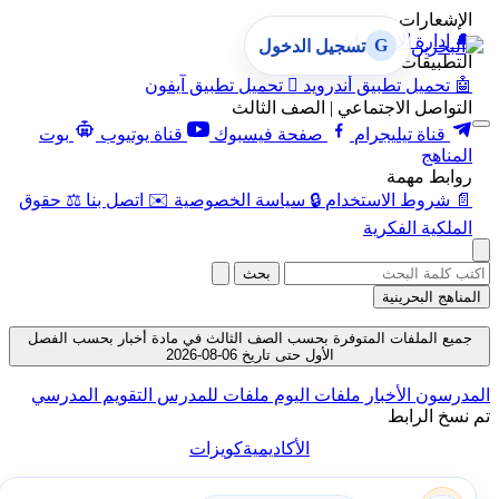
الإشعارات
🔔
إدارة الإشعارات
G
تسجيل الدخول
التطبيقات
🤖
تحميل تطبيق أندرويد

تحميل تطبيق آيفون
التواصل الاجتماعي | الصف الثالث
قناة تيليجرام
صفحة فيسبوك
قناة يوتيوب
بوت
المناهج
روابط مهمة
📄
شروط الاستخدام
🔒
سياسة الخصوصية
✉️
اتصل بنا
⚖️
حقوق
الملكية الفكرية
بحث
المناهج البحرينية
جميع الملفات المتوفرة بحسب الصف الثالث في مادة أخبار بحسب الفصل
الأول حتى تاريخ 06-08-2026
المدرسون
الأخبار
ملفات اليوم
ملفات للمدرس
التقويم المدرسي
تم نسخ الرابط
الأكاديمية
كويزات