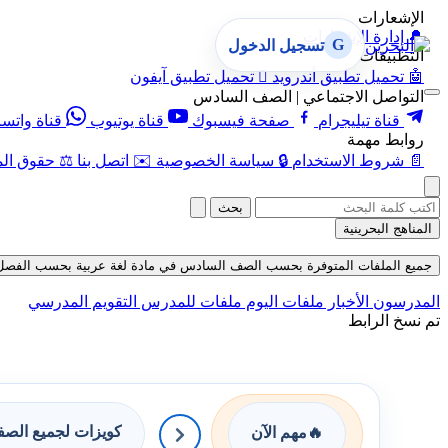
الإشعارات
🔔
إدارة الإشعارات
G
تسجيل الدخول
التطبيقات
🤖
تحميل تطبيق أندرويد

تحميل تطبيق آيفون
التواصل الاجتماعي | الصف السادس
قناة تيليجرام
صفحة فيسبوك
قناة يوتيوب
قناة واتس
روابط مهمة
📄
شروط الاستخدام
🔒
سياسة الخصوصية
✉️
اتصل بنا
⚖️
حقوق الم
بحث
المناهج البحرينية
جميع الملفات المتوفرة بحسب الصف السادس في مادة لغة عربية بحسب الفصل الأول ف
المدرسون
الأخبار
ملفات اليوم
ملفات للمدرس
التقويم المدرسي
تم نسخ الرابط
كويزات لجميع الص
🔥
مهم الآن