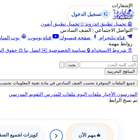
الإشعارات
🔔
إدارة الإشعارات
G
تسجيل الدخول
التطبيقات
🤖
تحميل تطبيق أندرويد

تحميل تطبيق آيفون
التواصل الاجتماعي | الصف السادس
قناة تيليجرام
صفحة فيسبوك
قناة يوتيوب
بوت المنا
روابط مهمة
📄
شروط الاستخدام
🔒
سياسة الخصوصية
✉️
اتصل بنا
⚖️
حقوق الم
بحث
المناهج البحرينية
جميع الملفات المتوفرة بحسب الصف السادس في مادة تقنية المعلومات بحسب الفصل الأ
المدرسون
الأخبار
ملفات اليوم
ملفات للمدرس
التقويم المدرسي
تم نسخ الرابط
كويزات لجميع الص
🔥
مهم الآن