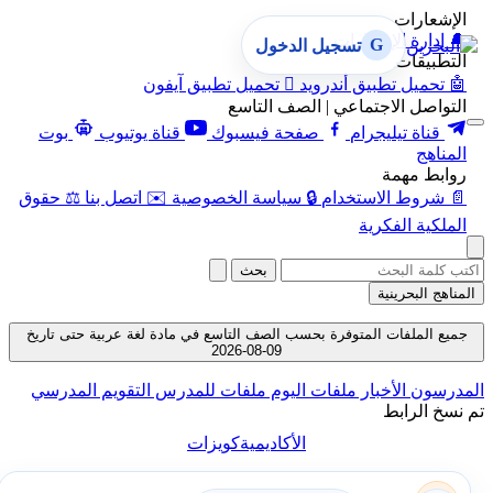
الإشعارات
🔔
إدارة الإشعارات
G
تسجيل الدخول
التطبيقات
🤖
تحميل تطبيق أندرويد

تحميل تطبيق آيفون
التواصل الاجتماعي | الصف التاسع
قناة تيليجرام
صفحة فيسبوك
قناة يوتيوب
بوت
المناهج
روابط مهمة
📄
شروط الاستخدام
🔒
سياسة الخصوصية
✉️
اتصل بنا
⚖️
حقوق
الملكية الفكرية
بحث
المناهج البحرينية
جميع الملفات المتوفرة بحسب الصف التاسع في مادة لغة عربية حتى تاريخ
09-08-2026
المدرسون
الأخبار
ملفات اليوم
ملفات للمدرس
التقويم المدرسي
تم نسخ الرابط
الأكاديمية
كويزات