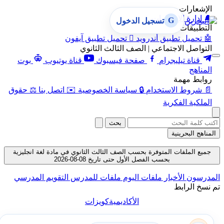
الإشعارات
🔔
إدارة الإشعارات
G
تسجيل الدخول
التطبيقات
🤖
تحميل تطبيق أندرويد

تحميل تطبيق آيفون
التواصل الاجتماعي | الصف الثالث الثانوي
قناة تيليجرام
صفحة فيسبوك
قناة يوتيوب
بوت
المناهج
روابط مهمة
📄
شروط الاستخدام
🔒
سياسة الخصوصية
✉️
اتصل بنا
⚖️
حقوق
الملكية الفكرية
بحث
المناهج البحرينية
جميع الملفات المتوفرة بحسب الصف الثالث الثانوي في مادة لغة انجليزية
بحسب الفصل الأول حتى تاريخ 08-08-2026
المدرسون
الأخبار
ملفات اليوم
ملفات للمدرس
التقويم المدرسي
تم نسخ الرابط
الأكاديمية
كويزات