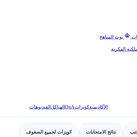
اب
بوت المناهج
لكية الفكرية
QnA
الأكاديمية
كويزات
الهياكل
الفيديوهات
كتب
نتائج الامتحانات
كويزات لجميع الصفوف