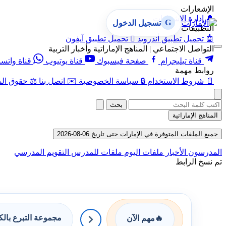
الإشعارات
🔔
إدارة الإشعارات
G
تسجيل الدخول
التطبيقات
🤖
تحميل تطبيق أندرويد

تحميل تطبيق آيفون
التواصل الاجتماعي | المناهج الإماراتية وأخبار التربية
قناة تيليجرام
صفحة فيسبوك
قناة يوتيوب
قناة واتس
روابط مهمة
📄
شروط الاستخدام
🔒
سياسة الخصوصية
✉️
اتصل بنا
⚖️
حقوق الم
بحث
المناهج الإماراتية
جميع الملفات المتوفرة في الإمارات حتى تاريخ 06-08-2026
المدرسون
الأخبار
ملفات اليوم
ملفات للمدرس
التقويم المدرسي
تم نسخ الرابط
مجموعة التبرع بال
🔥
مهم الآن