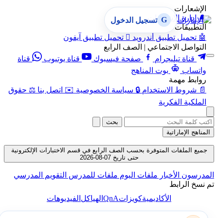
الإشعارات
🔔
إدارة الإشعارات
G
تسجيل الدخول
التطبيقات
🤖
تحميل تطبيق أندرويد

تحميل تطبيق آيفون
التواصل الاجتماعي | الصف الرابع
قناة تيليجرام
صفحة فيسبوك
قناة يوتيوب
قناة
واتساب
بوت المناهج
روابط مهمة
📄
شروط الاستخدام
🔒
سياسة الخصوصية
✉️
اتصل بنا
⚖️
حقوق
الملكية الفكرية
بحث
المناهج الإماراتية
جميع الملفات المتوفرة بحسب الصف الرابع في قسم الاختبارات الإلكترونية
حتى تاريخ 07-08-2026
المدرسون
الأخبار
ملفات اليوم
ملفات للمدرس
التقويم المدرسي
تم نسخ الرابط
QnA
الأكاديمية
كويزات
الهياكل
الفيديوهات