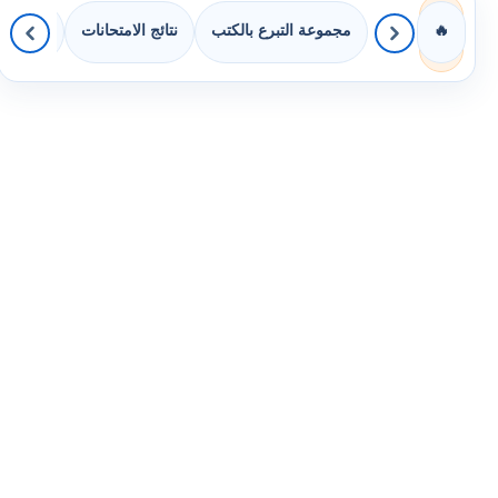
مجموعة التبرع بالكتب
نتائج الامتحانات
كويزات 
🔥