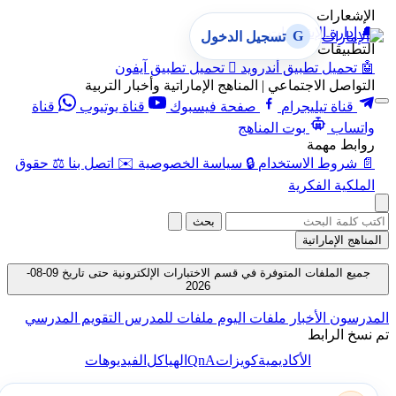
الإشعارات
🔔
إدارة الإشعارات
G
تسجيل الدخول
التطبيقات
🤖
تحميل تطبيق أندرويد

تحميل تطبيق آيفون
التواصل الاجتماعي | المناهج الإماراتية وأخبار التربية
قناة تيليجرام
صفحة فيسبوك
قناة يوتيوب
قناة
واتساب
بوت المناهج
روابط مهمة
📄
شروط الاستخدام
🔒
سياسة الخصوصية
✉️
اتصل بنا
⚖️
حقوق
الملكية الفكرية
بحث
المناهج الإماراتية
جميع الملفات المتوفرة في قسم الاختبارات الإلكترونية حتى تاريخ 09-08-
2026
المدرسون
الأخبار
ملفات اليوم
ملفات للمدرس
التقويم المدرسي
تم نسخ الرابط
QnA
الأكاديمية
كويزات
الهياكل
الفيديوهات