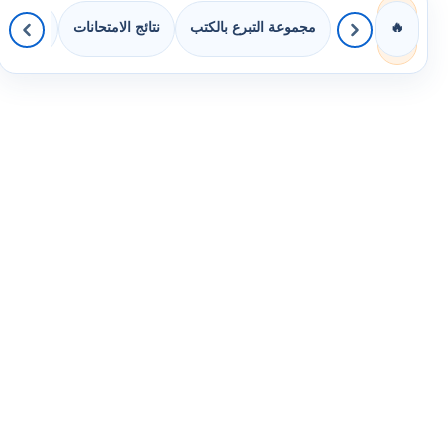
مجموعة التبرع بالكتب
نتائج الامتحانات
كويزات 
🔥