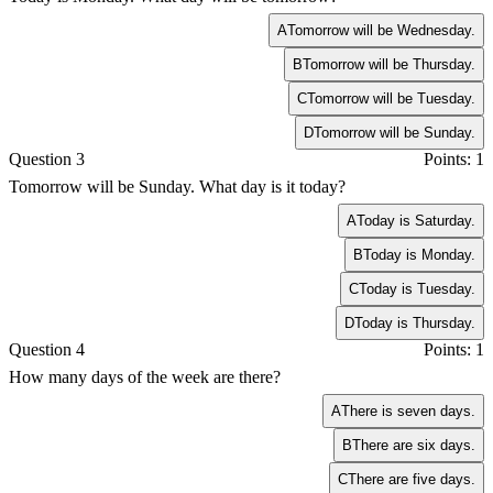
A
Tomorrow will be Wednesday.
B
Tomorrow will be Thursday.
C
Tomorrow will be Tuesday.
D
Tomorrow will be Sunday.
Question 3
Points: 1
Tomorrow will be Sunday. What day is it today?
A
Today is Saturday.
B
Today is Monday.
C
Today is Tuesday.
D
Today is Thursday.
Question 4
Points: 1
How many days of the week are there?
A
There is seven days.
B
There are six days.
C
There are five days.