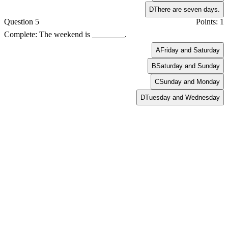
D
There are seven days.
Question 5
Points: 1
Complete: The weekend is ________.
A
Friday and Saturday
B
Saturday and Sunday
C
Sunday and Monday
D
Tuesday and Wednesday