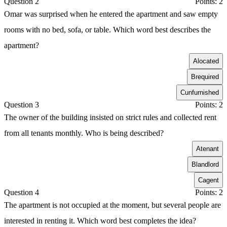
Question 2
Points: 2
Omar was surprised when he entered the apartment and saw empty
rooms with no bed, sofa, or table. Which word best describes the
apartment?
A
located
B
required
C
unfurnished
Question 3
Points: 2
The owner of the building insisted on strict rules and collected rent
from all tenants monthly. Who is being described?
A
tenant
B
landlord
C
agent
Question 4
Points: 2
The apartment is not occupied at the moment, but several people are
interested in renting it. Which word best completes the idea?