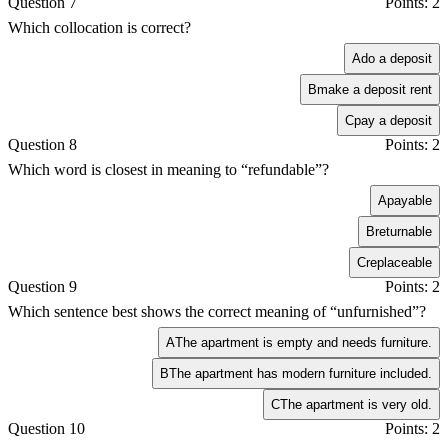
Question 7
Points: 2
Which collocation is correct?
A
do a deposit
B
make a deposit rent
C
pay a deposit
Question 8
Points: 2
Which word is closest in meaning to “refundable”?
A
payable
B
returnable
C
replaceable
Question 9
Points: 2
Which sentence best shows the correct meaning of “unfurnished”?
A
The apartment is empty and needs furniture.
B
The apartment has modern furniture included.
C
The apartment is very old.
Question 10
Points: 2