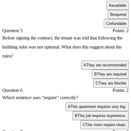
A
available
B
required
C
refundable
Question 5
Points: 2
Before signing the contract, the tenant was told that following the
building rules was not optional. What does this suggest about the
rules?
A
They are recommended
B
They are required
C
They are flexible
Question 6
Points: 2
Which sentence uses “require” correctly?
A
This apartment requires very big.
B
This job requires experience.
C
This room require clean.