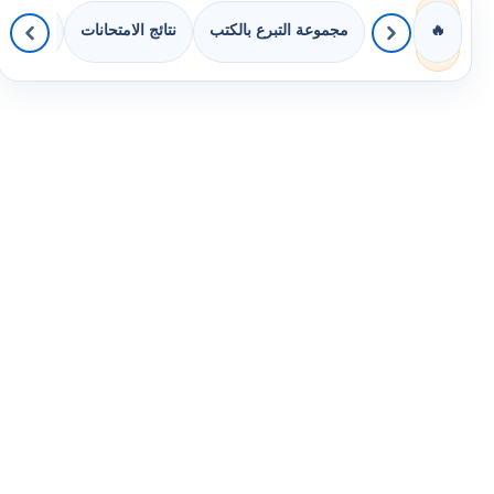
مجموعة التبرع بالكتب
نتائج الامتحانات
كويزات 
🔥