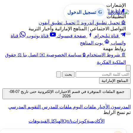
الإشعارات
🔔
إدارة الإشعارات
G
تسجيل الدخول
التطبيقات
🤖
تحميل تطبيق أندرويد

تحميل تطبيق آيفون
التواصل الاجتماعي | المناهج الإماراتية وأخبار التربية
قناة تيليجرام
صفحة فيسبوك
قناة يوتيوب
قناة
واتساب
بوت المناهج
روابط مهمة
📄
شروط الاستخدام
🔒
سياسة الخصوصية
✉️
اتصل بنا
⚖️
حقوق
الملكية الفكرية
بحث
المناهج الإماراتية
جميع الملفات المتوفرة في قسم الاختبارات الإلكترونية حتى تاريخ 07-08-
2026
المدرسون
الأخبار
ملفات اليوم
ملفات للمدرس
التقويم المدرسي
تم نسخ الرابط
QnA
الأكاديمية
كويزات
الهياكل
الفيديوهات