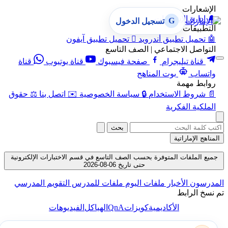
الإشعارات
🔔
إدارة الإشعارات
G
تسجيل الدخول
التطبيقات
🤖
تحميل تطبيق أندرويد

تحميل تطبيق آيفون
التواصل الاجتماعي | الصف التاسع
قناة تيليجرام
صفحة فيسبوك
قناة يوتيوب
قناة
واتساب
بوت المناهج
روابط مهمة
📄
شروط الاستخدام
🔒
سياسة الخصوصية
✉️
اتصل بنا
⚖️
حقوق
الملكية الفكرية
بحث
المناهج الإماراتية
جميع الملفات المتوفرة بحسب الصف التاسع في قسم الاختبارات الإلكترونية
حتى تاريخ 06-08-2026
المدرسون
الأخبار
ملفات اليوم
ملفات للمدرس
التقويم المدرسي
تم نسخ الرابط
QnA
الأكاديمية
كويزات
الهياكل
الفيديوهات