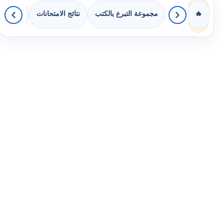
مجموعة التبرع بالكتب
نتائج الامتحانات
كويزات 
🔥