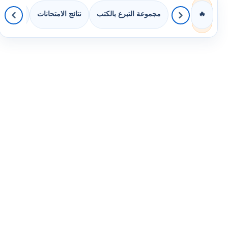
مجموعة التبرع بالكتب
نتائج الامتحانات
كويزات 
🔥