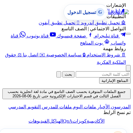
الإشعارات
🔔
إدارة الإشعارات
G
تسجيل الدخول
التطبيقات
🤖
تحميل تطبيق أندرويد

تحميل تطبيق آيفون
التواصل الاجتماعي | الصف التاسع
قناة تيليجرام
صفحة فيسبوك
قناة يوتيوب
قناة
واتساب
بوت المناهج
روابط مهمة
📄
شروط الاستخدام
🔒
سياسة الخصوصية
✉️
اتصل بنا
⚖️
حقوق
الملكية الفكرية
بحث
المناهج الإماراتية
جميع الملفات المتوفرة بحسب الصف التاسع في مادة لغة انجليزية بحسب
الفصل الثالث في قسم الاختبارات الإلكترونية حتى تاريخ 06-08-2026
المدرسون
الأخبار
ملفات اليوم
ملفات للمدرس
التقويم المدرسي
تم نسخ الرابط
QnA
الأكاديمية
كويزات
الهياكل
الفيديوهات