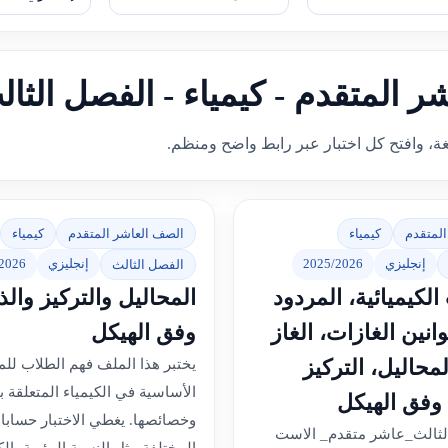
شر المتقدم - كيمياء - الفصل الثا
غة، وافتح كل اختبار عبر رابط واضح ومنظم.
المتقدم
كيمياء
الصف العاشر المتقدم
كيمياء
إنجليزي
2025/2026
إنجليزي
2026
الفصل الثالث
لكيميائية، المردود
المحاليل والتركيز والذو
انين الغازات، الغاز
وفق الهيكل
لمحاليل، التركيز
يختبر هذا الملف فهم الطلاب للم
الأساسية في الكيمياء المتعلقة ب
 وفق الهيكل
وخصائصها. يغطي الاختبار حسابات
لثالث_عاشر متقدم_ الاست