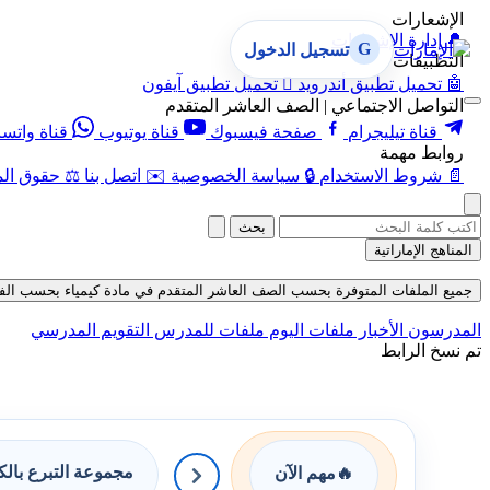
الإشعارات
🔔
إدارة الإشعارات
G
تسجيل الدخول
التطبيقات
🤖
تحميل تطبيق أندرويد

تحميل تطبيق آيفون
التواصل الاجتماعي | الصف العاشر المتقدم
قناة تيليجرام
صفحة فيسبوك
قناة يوتيوب
قناة واتس
روابط مهمة
📄
شروط الاستخدام
🔒
سياسة الخصوصية
✉️
اتصل بنا
⚖️
حقوق الم
بحث
المناهج الإماراتية
جميع الملفات المتوفرة بحسب الصف العاشر المتقدم في مادة كيمياء بحسب الفصل الثالث
المدرسون
الأخبار
ملفات اليوم
ملفات للمدرس
التقويم المدرسي
تم نسخ الرابط
مجموعة التبرع بال
🔥
مهم الآن