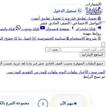
الإشعارات
🔔
إدارة الإشعارات
G
تسجيل الدخول
التطبيقات
🤖
تحميل تطبيق أندرويد

تحميل تطبيق آيفون
التواصل الاجتماعي | الصف الحادي عشر
قناة تيليجرام
صفحة فيسبوك
قناة يوتيوب
قناة واتس
روابط مهمة
📄
شروط الاستخدام
🔒
سياسة الخصوصية
✉️
اتصل بنا
⚖️
حقوق الم
بحث
المناهج الإماراتية
جميع الملفات المتوفرة بحسب الصف الحادي عشر في مادة لغة عربية بحسب الفصل الث
المدرسون
الأخبار
ملفات اليوم
ملفات للمدرس
التقويم المدرسي
تم نسخ الرابط
مجموعة التبرع بال
🔥
مهم الآن