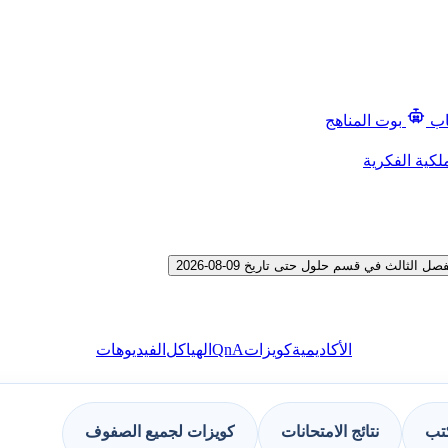
اب
بوت المناهج
لكية الفكرية
الث في قسم حلول حتى تاريخ 09-08-2026
QnA
الأكاديمية
كويزات
الهياكل
الفيديوهات
كتب
نتائج الامتحانات
كويزات لجميع الصفوف