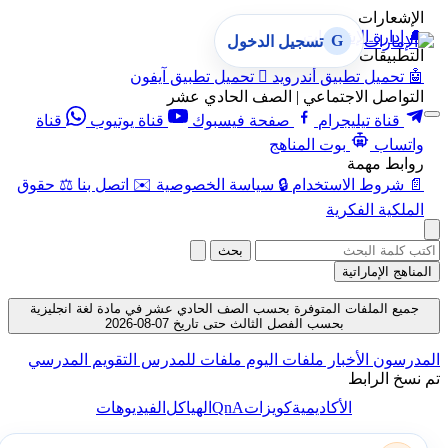
الإشعارات
🔔
إدارة الإشعارات
G
تسجيل الدخول
التطبيقات
🤖
تحميل تطبيق أندرويد

تحميل تطبيق آيفون
التواصل الاجتماعي | الصف الحادي عشر
قناة تيليجرام
صفحة فيسبوك
قناة يوتيوب
قناة
واتساب
بوت المناهج
روابط مهمة
📄
شروط الاستخدام
🔒
سياسة الخصوصية
✉️
اتصل بنا
⚖️
حقوق
الملكية الفكرية
بحث
المناهج الإماراتية
جميع الملفات المتوفرة بحسب الصف الحادي عشر في مادة لغة انجليزية
بحسب الفصل الثالث حتى تاريخ 07-08-2026
المدرسون
الأخبار
ملفات اليوم
ملفات للمدرس
التقويم المدرسي
تم نسخ الرابط
QnA
الأكاديمية
كويزات
الهياكل
الفيديوهات