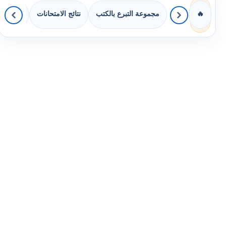
مجموعة التبرع بالكتب
نتائج الامتحانات
كويزات 
🔥