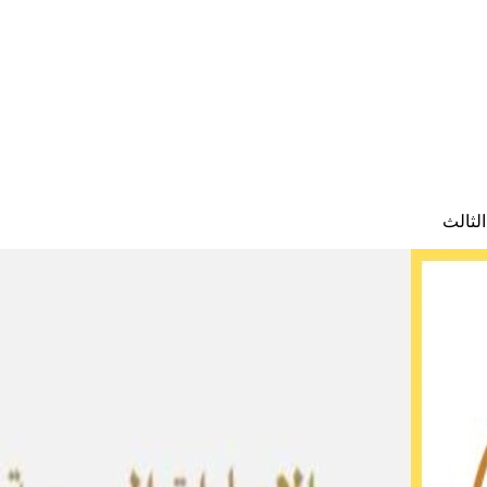
لثالث