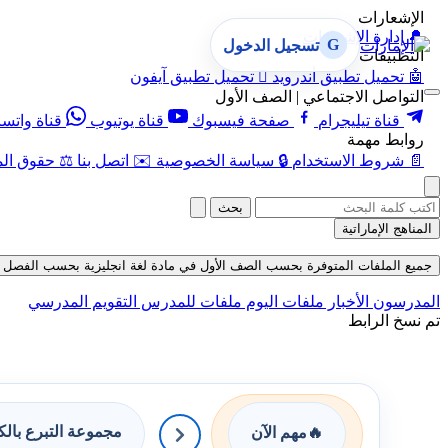
الإشعارات
🔔
إدارة الإشعارات
G
تسجيل الدخول
التطبيقات
🤖
تحميل تطبيق أندرويد

تحميل تطبيق آيفون
التواصل الاجتماعي | الصف الأول
قناة تيليجرام
صفحة فيسبوك
قناة يوتيوب
قناة واتس
روابط مهمة
📄
شروط الاستخدام
🔒
سياسة الخصوصية
✉️
اتصل بنا
⚖️
حقوق الم
بحث
المناهج الإماراتية
جميع الملفات المتوفرة بحسب الصف الأول في مادة لغة انجليزية بحسب الفصل الثالث 
المدرسون
الأخبار
ملفات اليوم
ملفات للمدرس
التقويم المدرسي
تم نسخ الرابط
مجموعة التبرع بال
🔥
مهم الآن