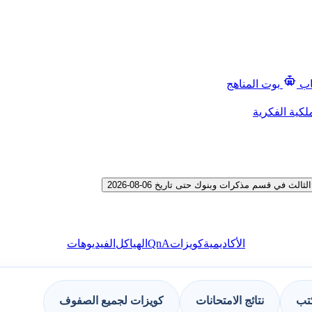
اب
بوت المناهج
لكية الفكرية
في قسم مذكرات وبنوك حتى تاريخ 06-08-2026
QnA
الأكاديمية
كويزات
الهياكل
الفيديوهات
كتب
نتائج الامتحانات
كويزات لجميع الصفوف