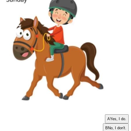
A
Yes, I do.
B
No, I don't.