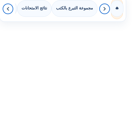
مجموعة التبرع بالكتب
نتائج الامتحانات
كويزات 
🔥