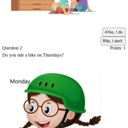
A
Yes, I do.
B
No, I don't.
Question 2
Points: 1
Do you ride a bike on Thursdays?