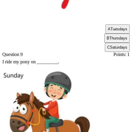
A
Tuesdays
B
Thursdays
C
Saturdays
Question 9
Points: 1
I ride my pony on _________.