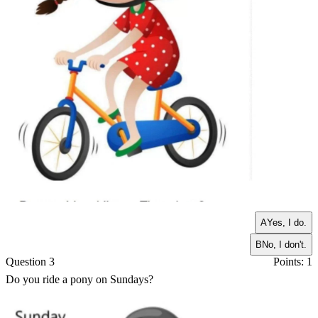
A
Yes, I do.
B
No, I don't.
Question 3
Points: 1
Do you ride a pony on Sundays?