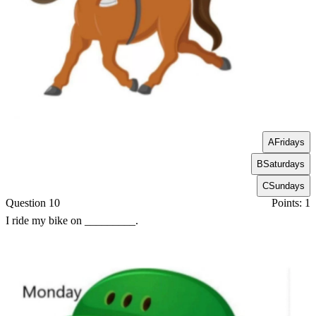
A
Fridays
B
Saturdays
C
Sundays
Question 10
Points: 1
I ride my bike on _________.