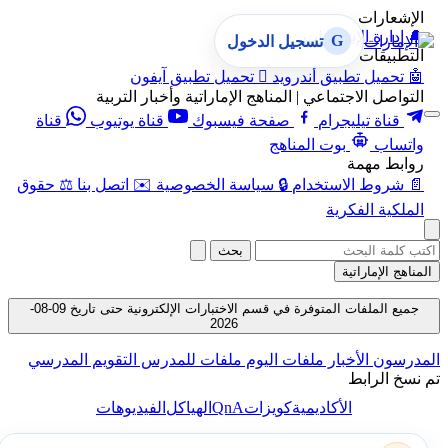
الإشعارات
🔔
إدارة الإشعارات
G
تسجيل الدخول
التطبيقات
🤖
تحميل تطبيق أندرويد

تحميل تطبيق آيفون
التواصل الاجتماعي | المناهج الإماراتية وأخبار التربية
قناة تيليجرام
صفحة فيسبوك
قناة يوتيوب
قناة
واتساب
بوت المناهج
روابط مهمة
📄
شروط الاستخدام
🔒
سياسة الخصوصية
✉️
اتصل بنا
⚖️
حقوق
الملكية الفكرية
بحث
المناهج الإماراتية
جميع الملفات المتوفرة في قسم الاختبارات الإلكترونية حتى تاريخ 09-08-
2026
المدرسون
الأخبار
ملفات اليوم
ملفات للمدرس
التقويم المدرسي
تم نسخ الرابط
QnA
الأكاديمية
كويزات
الهياكل
الفيديوهات