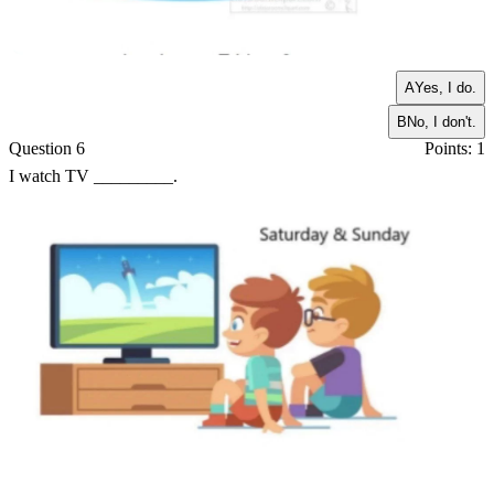
A
Yes, I do.
B
No, I don't.
Question 6
Points: 1
I watch TV _________.