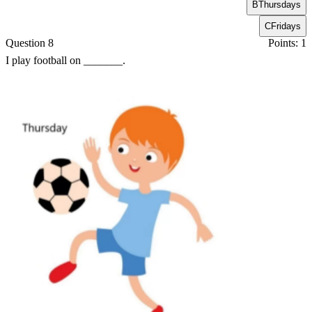
B
Thursdays
C
Fridays
Question 8
Points: 1
I play football on _______.