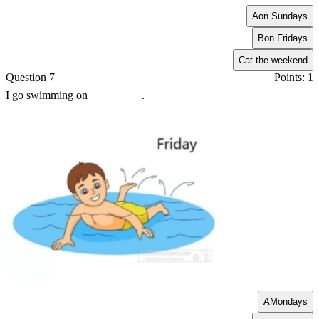
A
on Sundays
B
on Fridays
C
at the weekend
Question 7
Points: 1
I go swimming on _________.
A
Mondays