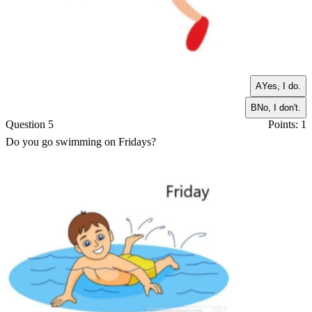
A
Yes, I do.
B
No, I don't.
Question 5
Points: 1
Do you go swimming on Fridays?