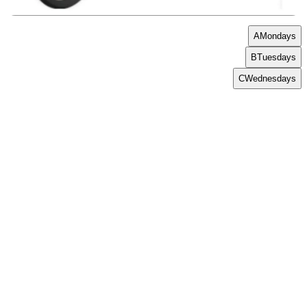
A
Mondays
B
Tuesdays
C
Wednesdays