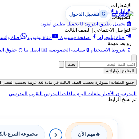
الإشعارات
🔔
إدارة الإشعارات
G
تسجيل الدخول
التطبيقات
🤖
تحميل تطبيق أندرويد

تحميل تطبيق آيفون
التواصل الاجتماعي | الصف الثالث
قناة تيليجرام
صفحة فيسبوك
قناة يوتيوب
قناة واتس
روابط مهمة
📄
شروط الاستخدام
🔒
سياسة الخصوصية
✉️
اتصل بنا
⚖️
حقوق الم
بحث
المناهج الإماراتية
جميع الملفات المتوفرة بحسب الصف الثالث في مادة لغة عربية بحسب الفصل الثالث في 
المدرسون
الأخبار
ملفات اليوم
ملفات للمدرس
التقويم المدرسي
تم نسخ الرابط
مجموعة التبرع بال
🔥
مهم الآن