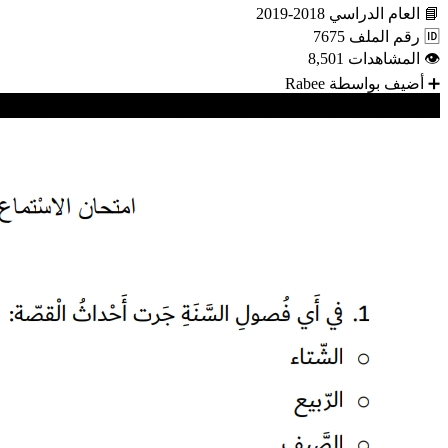
📘
العام الدراسي
2018-2019
🆔
رقم الملف
7675
👁
المشاهدات
8,501
➕
أضيف بواسطة
Rabee