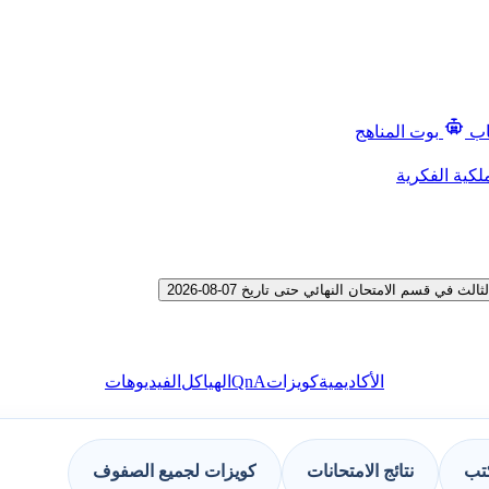
اب
بوت المناهج
لكية الفكرية
قسم الامتحان النهائي حتى تاريخ 07-08-2026
QnA
الأكاديمية
كويزات
الهياكل
الفيديوهات
كتب
نتائج الامتحانات
كويزات لجميع الصفوف