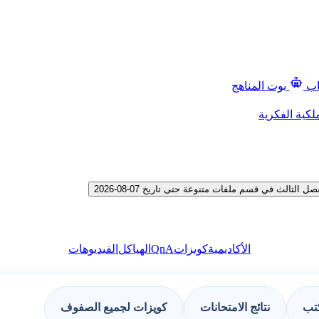
اب
بوت المناهج
لكية الفكرية
لث في قسم ملفات متنوعة حتى تاريخ 07-08-2026
QnA
الأكاديمية
كويزات
الهياكل
الفيديوهات
كتب
نتائج الامتحانات
كويزات لجميع الصفوف