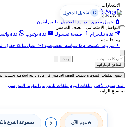
الإشعارات
🔔
إدارة الإشعارات
G
تسجيل الدخول
التطبيقات
🤖
تحميل تطبيق أندرويد

تحميل تطبيق آيفون
التواصل الاجتماعي | الصف الخامس
قناة تيليجرام
صفحة فيسبوك
قناة يوتيوب
قناة واتس
روابط مهمة
📄
شروط الاستخدام
🔒
سياسة الخصوصية
✉️
اتصل بنا
⚖️
حقوق الم
بحث
المناهج الإماراتية
جميع الملفات المتوفرة بحسب الصف الخامس في مادة تربية اسلامية بحسب الفصل الثا
المدرسون
الأخبار
ملفات اليوم
ملفات للمدرس
التقويم المدرسي
تم نسخ الرابط
مجموعة التبرع بال
🔥
مهم الآن