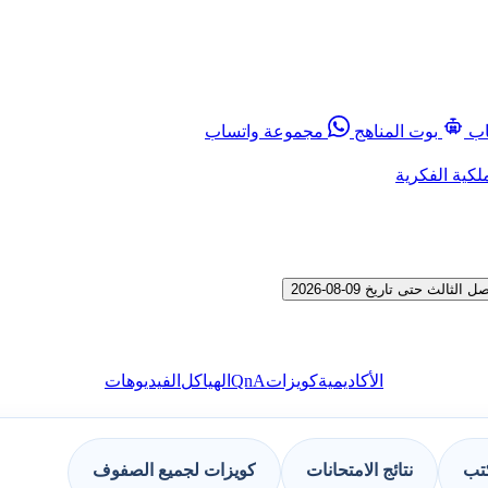
اب
بوت المناهج
مجموعة واتساب
لكية الفكرية
 حتى تاريخ 09-08-2026
QnA
الأكاديمية
كويزات
الهياكل
الفيديوهات
كتب
نتائج الامتحانات
كويزات لجميع الصفوف