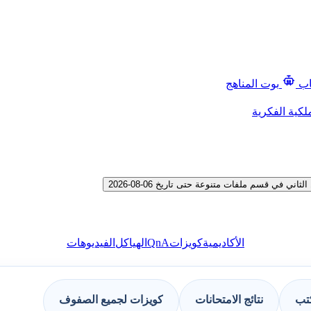
اب
بوت المناهج
لكية الفكرية
في قسم ملفات متنوعة حتى تاريخ 06-08-2026
QnA
الأكاديمية
كويزات
الهياكل
الفيديوهات
كتب
نتائج الامتحانات
كويزات لجميع الصفوف