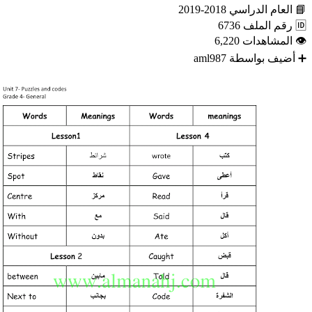
📘
العام الدراسي
2018-2019
🆔
رقم الملف
6736
👁
المشاهدات
6,220
➕
أضيف بواسطة
aml987