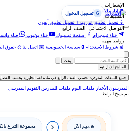
الإشعارات
🔔
إدارة الإشعارات
G
تسجيل الدخول
التطبيقات
🤖
تحميل تطبيق أندرويد

تحميل تطبيق آيفون
التواصل الاجتماعي | الصف الرابع
قناة تيليجرام
صفحة فيسبوك
قناة يوتيوب
قناة واتس
روابط مهمة
📄
شروط الاستخدام
🔒
سياسة الخصوصية
✉️
اتصل بنا
⚖️
حقوق الم
بحث
المناهج الإماراتية
جميع الملفات المتوفرة بحسب الصف الرابع في مادة لغة انجليزية بحسب الفصل الثاني 
المدرسون
الأخبار
ملفات اليوم
ملفات للمدرس
التقويم المدرسي
تم نسخ الرابط
مجموعة التبرع بال
🔥
مهم الآن