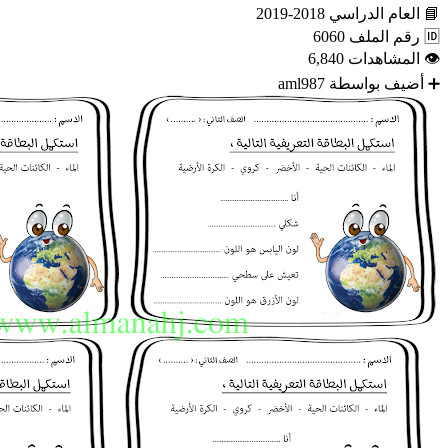
📘
العام الدراسي
2018-2019
🆔
رقم الملف
6060
👁
المشاهدات
6,840
➕
أضيف بواسطة
aml987