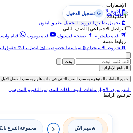
الإشعارات
🔔
إدارة الإشعارات
G
تسجيل الدخول
التطبيقات
🤖
تحميل تطبيق أندرويد

تحميل تطبيق آيفون
التواصل الاجتماعي | الصف الثاني
قناة تيليجرام
صفحة فيسبوك
قناة يوتيوب
قناة واتس
روابط مهمة
📄
شروط الاستخدام
🔒
سياسة الخصوصية
✉️
اتصل بنا
⚖️
حقوق الم
بحث
المناهج الإماراتية
جميع الملفات المتوفرة بحسب الصف الثاني في مادة علوم بحسب الفصل الأول في قسم 
المدرسون
الأخبار
ملفات اليوم
ملفات للمدرس
التقويم المدرسي
تم نسخ الرابط
مجموعة التبرع بال
🔥
مهم الآن