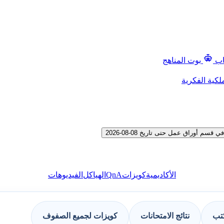
اب
بوت المناهج
لكية الفكرية
أوراق عمل حتى تاريخ 08-08-2026
QnA
الأكاديمية
كويزات
الهياكل
الفيديوهات
كتب
نتائج الامتحانات
كويزات لجميع الصفوف